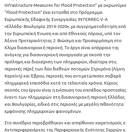
Infrastructure Measures for Flood Protection” με ακρωνύμιο
“Flood Protection” έχει ενταχθεί στο Πρόγραμμα
Ευρωπαϊκής Εδαφικής Συνεργασίας INTERREG V-A
«Ελλάδα-Βουλγαρία 2014-2020», με συγχρηματοδότηση από
την Ευρωπαϊκή Ένωση και από Εθνικούς πόρους, υπό τον
Άξονα Προτεραιότητας 2: Βιώσιμη και Προσαρμόσιμη στο
Κλίμα διασυνοριακή περιοχή. Το έργο είναι απόρροια της
ανάγκης για διασυνοριακή συνεργασία με σκοπό την
πρόληψη και διαχείριση των πλημμυρών, ιδιαίτερα στις
περιοχές πέριξ των δύο διεθνών ποταμών Στρυμόνα (Λίμνη
Κερκίνη) και Έβρου, περιοχές που αντιμετώπισαν σοβαρά
πλημμυρικά επεισόδια κατά τα τελευταία χρόνια. Κύριος
σκοπός του έργου είναι η ενίσχυση του επιπέδου προστασίας
έναντι των πλημμυρών στη διασυνοριακή περιοχή Ελλάδας
και Βουλγαρίας, ειδικά στις περιοχές με μεγάλη πιθανότητα
εμφάνισης πλημμυρικών φαινομένων.
Στο συνέδριο παραβρέθηκαν και απηύθυναν χαιρετισμούς ο
Αντιπεριφερειάρχης της Περιφερειακής Ενότητας Σερρών κ.