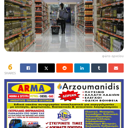
φώτο αρχείου
6
SHARES