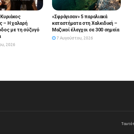
 Κυριάκος
«Σφράγισαν» 5 παραλιακά
 – Η χαλαρή
καταστήματα στη Χαλκιδική –
οδος με τη σύζυγό
Μαζικοί έλεγχοι σε 300 σημεία
α
7 Αυγούστου, 2026
υ, 2026
Ταυτό