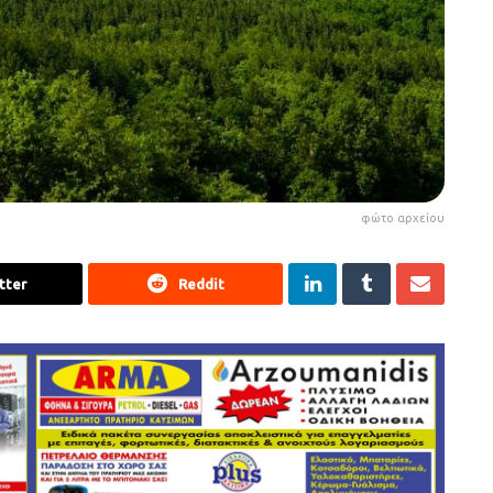
φώτο αρχείου
tter
Reddit