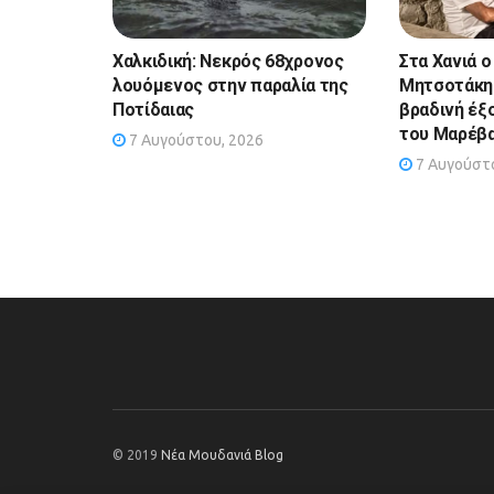
Χαλκιδική: Νεκρός 68χρονος
Στα Χανιά ο
λουόμενος στην παραλία της
Μητσοτάκης
Ποτίδαιας
βραδινή έξ
του Μαρέβ
7 Αυγούστου, 2026
7 Αυγούστο
© 2019
Νέα Μουδανιά Blog