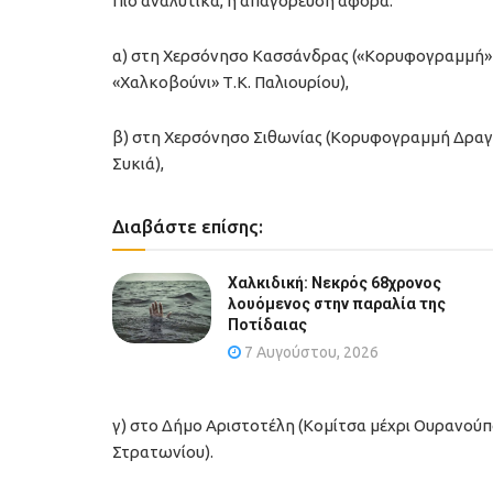
Πιο αναλυτικά, η απαγόρευση αφορά:
α) στη Χερσόνησο Κασσάνδρας («Κορυφογραμμή» (
«Χαλκοβούνι» Τ.Κ. Παλιουρίου),
β) στη Χερσόνησο Σιθωνίας (Κορυφογραμμή Δραγο
Συκιά),
Διαβάστε επίσης:
Χαλκιδική: Νεκρός 68χρονος
λουόμενος στην παραλία της
Ποτίδαιας
7 Αυγούστου, 2026
γ) στο Δήμο Αριστοτέλη (Κομίτσα μέχρι Ουρανού
Στρατωνίου).