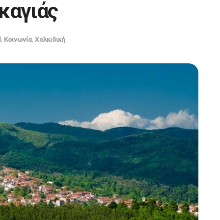
καγιάς
d
,
Κοινωνία
,
Χαλκιδική