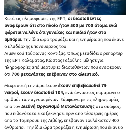
Κατά τις πληροφορίες της ΕΡΤ,
οι διασωθέντες
αναφέρουν ότι στο πλοίο ήταν 500 με 700 άτομα ενώ
φέρεται να λένε ότι γυναίκες και παιδιά ήταν στα
αμπάρια.
Την ίδια ώρα τρομάζει και η ενημέρωση που έκανε
ο κλαδάρχης υποναύαρχος του
Λιμενικού Τρύφωνας Κοντιζάς. Όπως μεταδίδει ο ρεπόρτερ
της ΕΡΤ Καλαμάτας, Κώστας Γαζούλης, μίλησε για
πληροφορίες από μαρτυρίες διασωθέντων που αναφέρουν
ότι
700 μετανάστες επέβαιναν στο αλιευτικό.
Μέχρι αυτή την ώρα έχουν
έχουν επιβεβαιωθεί 79
νεκροί, έχουν διασωθεί 104,
ενώ άγνωστος παραμένει ο
αριθμός των αγνοουμένων. Σύμφωνα με τις πληροφορίες
από τον
Διεθνή Οργανισμό Μετανάστευσης
στο σκάφος,
που πιθανότατα είχε ξεκινήσει πριν από τέσσερεις ημέρες
από το Τομπρούκ της Λιβύης, επέβαιναν τουλάχιστον 400
άνθρωποι. Την ίδια ώρα τρομάζει η ενημέρωση που έκανε ο