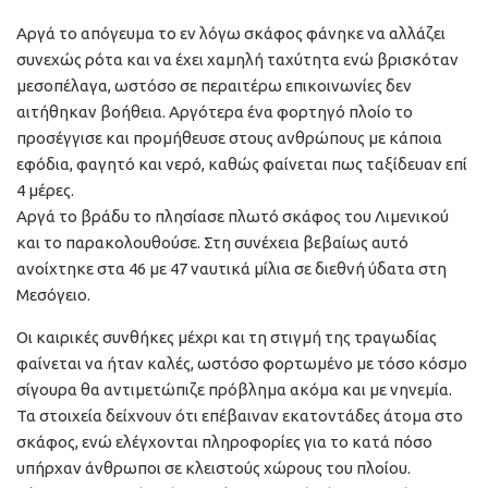
Αργά το απόγευμα το εν λόγω σκάφος φάνηκε να αλλάζει
συνεχώς ρότα και να έχει χαμηλή ταχύτητα ενώ βρισκόταν
μεσοπέλαγα, ωστόσο σε περαιτέρω επικοινωνίες δεν
αιτήθηκαν βοήθεια. Αργότερα ένα φορτηγό πλοίο το
προσέγγισε και προμήθευσε στους ανθρώπους με κάποια
εφόδια, φαγητό και νερό, καθώς φαίνεται πως ταξίδευαν επί
4 μέρες.
Αργά το βράδυ το πλησίασε πλωτό σκάφος του Λιμενικού
και το παρακολουθούσε. Στη συνέχεια βεβαίως αυτό
ανοίχτηκε στα 46 με 47 ναυτικά μίλια σε διεθνή ύδατα στη
Μεσόγειο.
Οι καιρικές συνθήκες μέχρι και τη στιγμή της τραγωδίας
φαίνεται να ήταν καλές, ωστόσο φορτωμένο με τόσο κόσμο
σίγουρα θα αντιμετώπιζε πρόβλημα ακόμα και με νηνεμία.
Τα στοιχεία δείχνουν ότι επέβαιναν εκατοντάδες άτομα στο
σκάφος, ενώ ελέγχονται πληροφορίες για το κατά πόσο
υπήρχαν άνθρωποι σε κλειστούς χώρους του πλοίου.