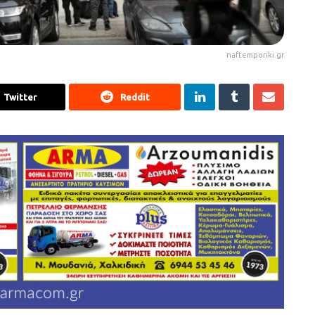
naftemporiki.gr
Twitter
Reddit