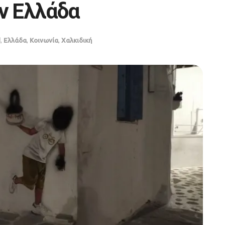
την Ελλάδα
d
,
Ελλάδα
,
Κοινωνία
,
Χαλκιδική