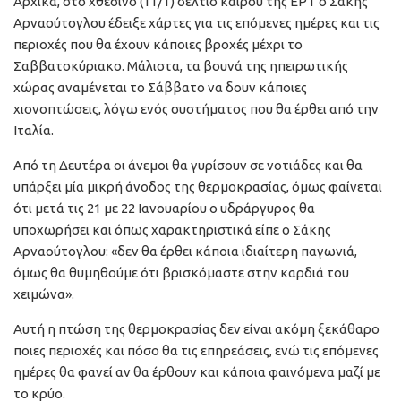
Αρχικά, στο χθεσινό (11/1) δελτίο καιρού της ΕΡΤ ο Σάκης
Αρναούτογλου έδειξε χάρτες για τις επόμενες ημέρες και τις
περιοχές που θα έχουν κάποιες βροχές μέχρι το
Σαββατοκύριακο. Μάλιστα, τα βουνά της ηπειρωτικής
χώρας αναμένεται το Σάββατο να δουν κάποιες
χιονοπτώσεις, λόγω ενός συστήματος που θα έρθει από την
Ιταλία.
Από τη Δευτέρα οι άνεμοι θα γυρίσουν σε νοτιάδες και θα
υπάρξει μία μικρή άνοδος της θερμοκρασίας, όμως φαίνεται
ότι μετά τις 21 με 22 Ιανουαρίου ο υδράργυρος θα
υποχωρήσει και όπως χαρακτηριστικά είπε ο Σάκης
Αρναούτογλου: «δεν θα έρθει κάποια ιδιαίτερη παγωνιά,
όμως θα θυμηθούμε ότι βρισκόμαστε στην καρδιά του
χειμώνα».
Αυτή η πτώση της θερμοκρασίας δεν είναι ακόμη ξεκάθαρο
ποιες περιοχές και πόσο θα τις επηρεάσεις, ενώ τις επόμενες
ημέρες θα φανεί αν θα έρθουν και κάποια φαινόμενα μαζί με
το κρύο.