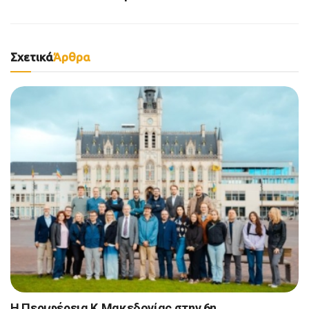
Σχετικά
Άρθρα
Η Περιφέρεια Κ.Μακεδονίας στην 6η