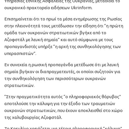
Υπηρεσίας Εθνικής Ασφαλείας της Ουκρανίας, μεταδίδει το
ουκρανικό πρακτορείο ειδήσεων Ukrinform.
Επισημαίνεται ότι το πρωί τα μέσα ενημέρωσης της Ρωσίας
στην πλειονότητά τους μετέδωσαν την είδηση ότι “η πρώτη
ομάδα των ουκρανών στρατιωτικών βγήκε από το
Αζοφστάλ με λευκή σημαία” και αυτό σύμφωνα με τους
προπαγανδιστές υπήρξε “η αρχή της συνθηκολόγησης των
υπερασπιστών”.
Εν συνεχεία η ρωσική προπαγάνδα μετέδωσε ότι με λευκή
σημαία βγήκαν οι διαπραγματευτές, οι οποίοι συζητούν για
την συνθηκολόγηση των περισσότερων ουκρανών
στρατιωτικών.
“Στην πραγματικότητα αυτός “ο πληροφοριακός θόρυβος”
αποτελούσε την κάλυψη για την έξοδο των τραυματιών
ουκρανών στρατιωτικών, που έχουν αποκλεισθεί στο χώρο
της χαλυβουργίας Αζοφστάλ.
Το Κρεμλίνο χρειάζεται μια τέτοια πληροφοριακή “κάλυψη”