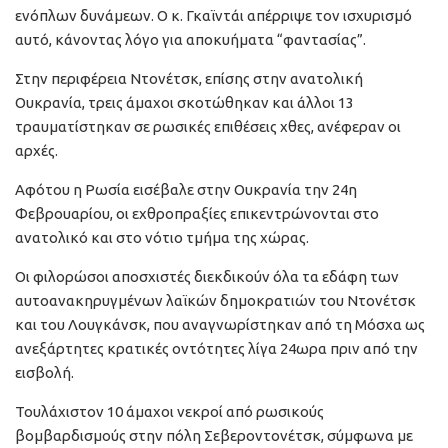
ενόπλων δυνάμεων. Ο κ. Γκαϊντάι απέρριψε τον ισχυρισμό
αυτό, κάνοντας λόγο για αποκυήματα “φαντασίας”.
Στην περιφέρεια Ντονέτσκ, επίσης στην ανατολική
Ουκρανία, τρεις άμαχοι σκοτώθηκαν και άλλοι 13
τραυματίστηκαν σε ρωσικές επιθέσεις χθες, ανέφεραν οι
αρχές.
Αφότου η Ρωσία εισέβαλε στην Ουκρανία την 24η
Φεβρουαρίου, οι εχθροπραξίες επικεντρώνονται στο
ανατολικό και στο νότιο τμήμα της χώρας.
Οι φιλορώσοι αποσχιστές διεκδικούν όλα τα εδάφη των
αυτοανακηρυγμένων λαϊκών δημοκρατιών του Ντονέτσκ
και του Λουγκάνσκ, που αναγνωρίστηκαν από τη Μόσχα ως
ανεξάρτητες κρατικές οντότητες λίγα 24ωρα πριν από την
εισβολή.
Τουλάχιστον 10 άμαχοι νεκροί από ρωσικούς
βομβαρδισμούς στην πόλη Σεβεροντονέτσκ, σύμφωνα με