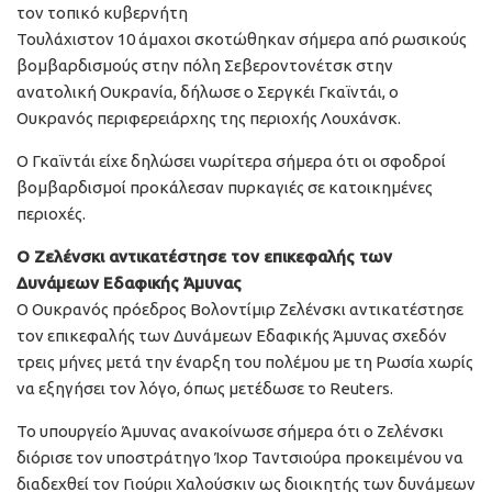
τον τοπικό κυβερνήτη
Τουλάχιστον 10 άμαχοι σκοτώθηκαν σήμερα από ρωσικούς
βομβαρδισμούς στην πόλη Σεβεροντονέτσκ στην
ανατολική Ουκρανία, δήλωσε ο Σεργκέι Γκαϊντάι, ο
Ουκρανός περιφερειάρχης της περιοχής Λουχάνσκ.
Ο Γκαϊντάι είχε δηλώσει νωρίτερα σήμερα ότι οι σφοδροί
βομβαρδισμοί προκάλεσαν πυρκαγιές σε κατοικημένες
περιοχές.
Ο Ζελένσκι αντικατέστησε τον επικεφαλής των
Δυνάμεων Εδαφικής Άμυνας
Ο Ουκρανός πρόεδρος Βολοντίμιρ Ζελένσκι αντικατέστησε
τον επικεφαλής των Δυνάμεων Εδαφικής Άμυνας σχεδόν
τρεις μήνες μετά την έναρξη του πολέμου με τη Ρωσία χωρίς
να εξηγήσει τον λόγο, όπως μετέδωσε το Reuters.
Το υπουργείο Άμυνας ανακοίνωσε σήμερα ότι ο Ζελένσκι
διόρισε τον υποστράτηγο Ίχορ Ταντσιούρα προκειμένου να
διαδεχθεί τον Γιούριι Χαλούσκιν ως διοικητής των δυνάμεων