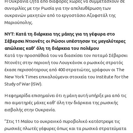
Η Ουκρανία ζητά από διάφορες χώρες να συμμετάσχουν σε
συνομιλίες με την Ρωσία για την απελευθέρωση των
ουκρανών μαχητών από το εργοστάσιο Αζοφστάλ της
Μαριούπολης.
NYT: Κατά τη διάρκεια της μάχης για τη γέφυρα στο
Σέβερσκι Ντιονέτς οι Ρώσοι υπέστησαν τις μεγαλύτερες
απώλειες καθ’ όλη τη διάρκεια του πολέμου
Κατά την προσπάθειά του να διασχίσει τον ποταμό Σέβερσκι
Ντονέτς στην περιοχή του Λουγκάνσκ ο ρωσικός στρατός
έχασε περισσότερους από 400 στρατιώτες, γράφουν οι The
New York Times επικαλούμενοι στοιχεία του Institute for the
Study of War (ISW).
Η εφημερίδα επισημαίνει ότι η μάχη αυτή υπήρξε μια από τις
πιο αιματηρές μάχες καθ’ όλη την διάρκεια της ρωσικής
εισβολής στην Ουκρανία.
“Στις 11 Μαΐου το ουκρανικό πυροβολικό κατέστρεψε τις
ρωσικές πλωτές γέφυρες όπως και τα ρωσικά στρατεύματα