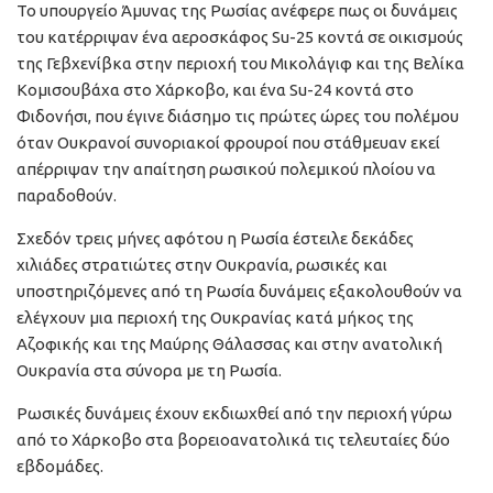
Το υπουργείο Άμυνας της Ρωσίας ανέφερε πως οι δυνάμεις
του κατέρριψαν ένα αεροσκάφος Su-25 κοντά σε οικισμούς
της Γεβχενίβκα στην περιοχή του Μικολάγιφ και της Βελίκα
Κομισουβάχα στο Χάρκοβο, και ένα Su-24 κοντά στο
Φιδονήσι, που έγινε διάσημο τις πρώτες ώρες του πολέμου
όταν Ουκρανοί συνοριακοί φρουροί που στάθμευαν εκεί
απέρριψαν την απαίτηση ρωσικού πολεμικού πλοίου να
παραδοθούν.
Σχεδόν τρεις μήνες αφότου η Ρωσία έστειλε δεκάδες
χιλιάδες στρατιώτες στην Ουκρανία, ρωσικές και
υποστηριζόμενες από τη Ρωσία δυνάμεις εξακολουθούν να
ελέγχουν μια περιοχή της Ουκρανίας κατά μήκος της
Αζοφικής και της Μαύρης Θάλασσας και στην ανατολική
Ουκρανία στα σύνορα με τη Ρωσία.
Ρωσικές δυνάμεις έχουν εκδιωχθεί από την περιοχή γύρω
από το Χάρκοβο στα βορειοανατολικά τις τελευταίες δύο
εβδομάδες.