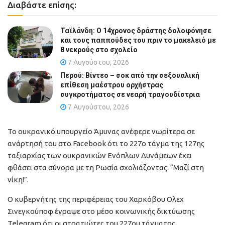
Διαβάστε επίσης:
Ταϊλάνδη: Ο 14χρονος δράστης δολοφόνησε
και τους παππούδες του πριν το μακελειό με
8 νεκρούς στο σχολείο
7 Αυγούστου, 2026
Περού: Βίντεο – σοκ από την σεξουαλική
επίθεση μαέστρου ορχήστρας
συγκροτήματος σε νεαρή τραγουδίστρια
7 Αυγούστου, 2026
Το ουκρανικό υπουργείο Άμυνας ανέφερε νωρίτερα σε
ανάρτησή του στο Facebook ότι το 227ο τάγμα της 127ης
ταξιαρχίας των ουκρανικών Ενόπλων Δυνάμεων έχει
φθάσει στα σύνορα με τη Ρωσία σχολιάζοντας: “Μαζί στη
νίκη!”.
Ο κυβερνήτης της περιφέρειας του Χαρκόβου Ολεχ
Σινεγκούποφ έγραψε στο μέσο κοινωνικής δικτύωσης
Telegram ότι οι στρατιώτες του 227ου τάγματος