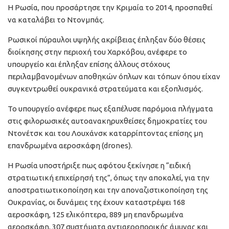
Η Ρωσία, που προσάρτησε την Κριμαία το 2014, προσπαθεί
να καταλάβει το Ντονμπάς.
Ρωσικοί πύραυλοι υψηλής ακρίβειας έπληξαν δύο θέσεις
διοίκησης στην περιοχή του Χαρκόβου, ανέφερε το
υπουργείο και έπληξαν επίσης άλλους στόχους
περιλαμβανομένων αποθηκών όπλων και τόπων όπου είχαν
συγκεντρωθεί ουκρανικά στρατεύματα και εξοπλισμός.
Το υπουργείο ανέφερε πως εξαπέλυσε παρόμοια πλήγματα
στις φιλορωσικές αυτοανακηρυχθείσες δημοκρατίες του
Ντονέτσκ και του Λουχάνσκ καταρρίπτοντας επίσης μη
επανδρωμένα αεροσκάφη (drones).
Η Ρωσία υποστήριξε πως αφότου ξεκίνησε η “ειδική
στρατιωτική επιχείρησή της”, όπως την αποκαλεί, για την
αποστρατιωτικοποίηση και την αποναζιστικοποίηση της
Ουκρανίας, οι δυνάμεις της έχουν καταστρέψει 168
αεροσκάφη, 125 ελικόπτερα, 889 μη επανδρωμένα
αεροσκάφη, 307 συστήματα αντιαεροπορικής άμυνας και