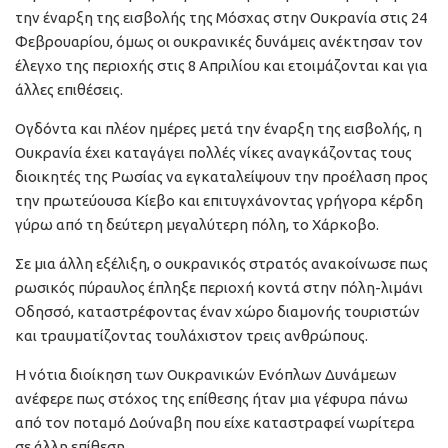
την έναρξη της εισβολής της Μόσχας στην Ουκρανία στις 24
Φεβρουαρίου, όμως οι ουκρανικές δυνάμεις ανέκτησαν τον
έλεγχο της περιοχής στις 8 Απριλίου και ετοιμάζονται και για
άλλες επιθέσεις.
Ογδόντα και πλέον ημέρες μετά την έναρξη της εισβολής, η
Ουκρανία έχει καταγάγει πολλές νίκες αναγκάζοντας τους
διοικητές της Ρωσίας να εγκαταλείψουν την προέλαση προς
την πρωτεύουσα Κίεβο και επιτυγχάνοντας γρήγορα κέρδη
γύρω από τη δεύτερη μεγαλύτερη πόλη, το Χάρκοβο.
Σε μια άλλη εξέλιξη, ο ουκρανικός στρατός ανακοίνωσε πως
ρωσικός πύραυλος έπληξε περιοχή κοντά στην πόλη-λιμάνι
Οδησσό, καταστρέφοντας έναν χώρο διαμονής τουριστών
και τραυματίζοντας τουλάχιστον τρεις ανθρώπους.
Η νότια διοίκηση των Ουκρανικών Ενόπλων Δυνάμεων
ανέφερε πως στόχος της επίθεσης ήταν μια γέφυρα πάνω
από τον ποταμό Δούναβη που είχε καταστραφεί νωρίτερα
σε άλλη επίθεση.