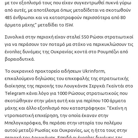
με τον εξοπλισμό τους που είχαν συγκεντρωθεί πυκνά γύρω
από αυτές, με αποτέλεσμα όπως μεταδίδεται να σκοτωθούν
485 άνθρωποι και να καταστραφούν περισσότερα από 80
άρματα μάχης” μεταδίδει το ISW.
Συνολικά στην περιοχή είχαν σταλεί 550 Ρώσοι στρατιωτικοί
για να περάσουν τον ποταμό μα στόχο να περικυκλώσουν τις
ένοπλες δυνάμεις της Ουκρανίας κοντά στο Ρουμπέζνι από
βορειοδυτικά.
Το ουκρανικό πρακτορείο ειδήσεων Ukrinform,
επικαλούμενο δηλώσεις του επικεφαλής της στρατιωτικής
διοίκησης της περιοχής του Λουγκάνσκ Σεργκέι Γκαϊντάι στο
Telegram κάνει λόγο για 1000 Ρώσους στρατιωτικούς που
σκοτώθηκαν στην μάχη αυτή και για περίπου 100 άρματα
μάχης και άλλο εξοπλισμό που καταστράφηκαν. “Εκείνη η
ντροπιαστική επιχείρηση, την οποία έκαναν στην
Μπελογκορόφκα, θα περάσει στην ιστορία του πολέμου
αυτού μεταξύ Ρωσίας και Ουκρανίας, ως η ήττα τους στην
περιοχή του Λουγκάνσκ. Επειδή οι ένοπλες δυνάμεις της