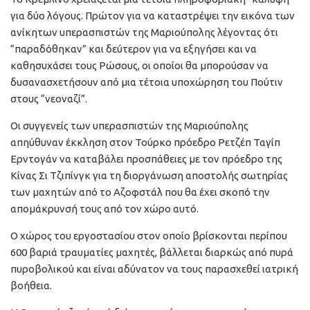
για δύο λόγους. Πρώτον για να καταστρέψει την εικόνα των
ανίκητων υπερασπιστών της Μαριούπολης λέγοντας ότι
“παραδόθηκαν” και δεύτερον για να εξηγήσει και να
καθησυχάσει τους Ρώσους, οι οποίοι θα μπορούσαν να
δυσανασχετήσουν από μια τέτοια υποχώρηση του Πούτιν
στους “νεοναζί”.
Οι συγγενείς των υπερασπιστών της Μαριούπολης
απηύθυναν έκκληση στον Τούρκο πρόεδρο Ρετζέπ Ταγίπ
Ερντογάν να καταβάλει προσπάθειες με τον πρόεδρο της
Κίνας Σι Τζιπίνγκ για τη διοργάνωση αποστολής σωτηρίας
των μαχητών από το Αζοφστάλ που θα έχει σκοπό την
απομάκρυνσή τους από τον χώρο αυτό.
Ο χώρος του εργοστασίου στον οποίο βρίσκονται περίπου
600 βαριά τραυματίες μαχητές, βάλλεται διαρκώς από πυρά
πυροβολικού και είναι αδύνατον να τους παρασχεθεί ιατρική
βοήθεια.