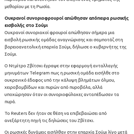
μεθορίου με τη Ρωσία.
Ουκρανοί συνοριοφρουροί απώθησαν απόπειρα ρωσικής
εισβολής στο Σούμι
Ουκρανοί συνοριακοί φρουροί απώθησαν σήμερα μια
εισβολή ρωσικής ομάδας αναγνώρισης και σαμποτάζ στη
βορειοανατολική επαρχία Σούμι, δήλωσε ο κυβερνήτης της
Σούμι.
Ο Ντμίτρο Ζβίτσκι έγραψε στην εφαρμογή ανταλλαγής
μηνυμάτων Telegram πως η ρωσική ομάδα εισήλθε στο
ουκρανικό έδαφος υπό την κάλυψη βλημάτων όλμου,
χειροβομβίδων και πυρών από πυροβόλα, αλλά
υποχώρησαν όταν οι συνοριοφύλακες ανταπέδωσαν τα
πυρά.
Το Reuters δεν ήταν σε θέση να επιβεβαιώσει από
ανεξάρτητη πηγή τις δηλώσεις του Ζβίτσκι.
Οι ρωσικές δυνάμεις εισήλθαν στην επαρχία Σούμι λίγο μετά