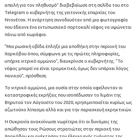
απειλή για τον πληθυσμό” διαβεβαίωσε στη σελίδα του στο
Telegram ο κυβερνήτης της γειτονικής επαρχίας του
Ντονέτσκ. Η ανάρτηση συνοδευόταν από μια φωτογραφία
που έδειχνε ένα εντυπωσιακό πορτοκαλί νέφος να υψώνεται
πάνω από χωράφια.
“Μια ρωσική οβίδα έπληξε μια αποθήκη στην περιοχή του
Χαρκόβου όπου, σύμφωνα με τις πρώτες πληροφορίες,
υπήρχε νιτρικό αμμώνιο”, διευκρίνισε ο κυβερνήτης. “Το
νέφος μπορεί να είναι τρομακτικό, όμως δεν υπάρχει λόγος
πανικού”, πρόσθεσε.
Το νιτρικό αμμώνιο, μια ουσία στην οποία οφείλονταν οι
καταστροφικές εκρήξεις που ισοπέδωσαν το λιμάνι της
Βηρυτού τον Αύγουστο του 2020, χρησιμοποιείται κυρίως ως
αζωτούχο λίπασμα αλλά και για την παρασκευή εκρηκτικών.
Η Ουκρανία ανακοίνωσε νωρίτερα ότι οι δυνάμεις της
απώθησαν τους Ρώσους στρατιώτες στην περιοχή του
Χαρκόβου και ανέκτησαν τον έλεγχο ενός τμήματος της