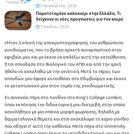
5 Αυγούστου, 2026
Παρατεταμένο καλοκαίρι στην Ελλάδα; Τι
δείχνουν οι νέες προγνώσεις για τον καιρό
7 Ιουλίου, 2026
«Ήταν η εποχή της αποκρυπτογράφησης του ανθρώπινου
γονιδιώματος, που το βρήκα αρκετά συναρπαστικό στην
εφηβεία μου και με έκανε να επιλέξω αυτή την κατεύθυνση.
Έτσι σπούδασα στο Βιολογικό του ΑΠΘ και από την αρχή
ήθελα να ασχοληθώ με την γενετική. Μετά το πέρας των
σπουδών μου έφυγα κατευθείαν στο Εδιμβούργο και έκανα
το μεταπτυχιακό μου στον τομέα της γονιδιωματικής.
Εν συνεχεία πήγα στο Λονδίνο στο King’s College London,
όπου εκπόνησα την διδακτορική μου διατριβή, στην οποία
ασχολήθηκα με μία σπάνια μορφή ψωρίασης, δηλαδή με
δερματολογικά θέματα και έτσι ανακάλυψα το κύριο γονίδιο
που οδηγεί σ’ αυτή την ασθένεια. Μετά πήγα στο University
College London όπου έκανα το μεταδιδακτορικό μου και στη