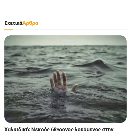
Σχετικά
Άρθρα
Χαλκιδική: Νεκρός 68χρονος λουόμενος στην