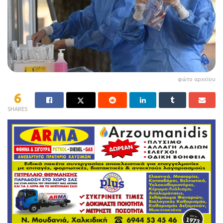
φώτο αρχείου
6
SHARES