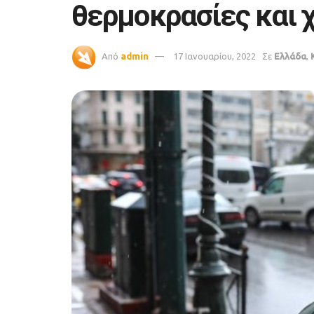
θερμοκρασίες και χ
Από
admin
17 Ιανουαρίου, 2022
Σε
Ελλάδα
,