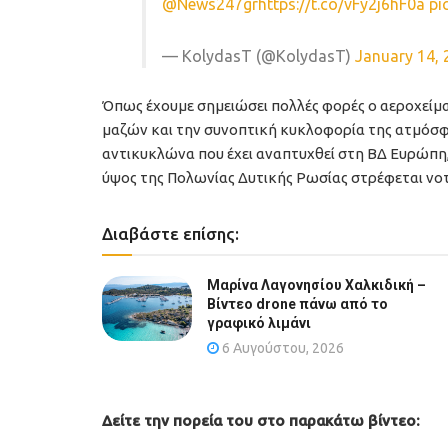
@News247gr
https://t.co/vFy2j6hF0a
pi
— KolydasΤ (@KolydasT)
January 14, 
Όπως έχουμε σημειώσει πολλές φορές ο αεροχείμα
μαζών και την συνοπτική κυκλοφορία της ατμόσφα
αντικυκλώνα που έχει αναπτυχθεί στη ΒΔ Ευρώπη,
ύψος της Πολωνίας Δυτικής Ρωσίας στρέφεται νοτι
Διαβάστε επίσης:
Μαρίνα Λαγονησίου Χαλκιδική –
Βίντεο drone πάνω από το
γραφικό λιμάνι
6 Αυγούστου, 2026
Δείτε την πορεία του στο παρακάτω βίντεο: