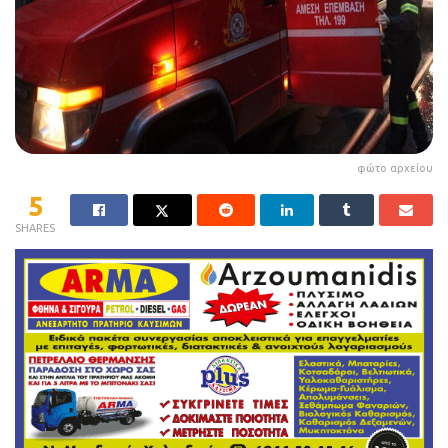
φώτο αρχείου
5
SHARES