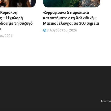
 Κυριάκος
«Σφράγισαν» 5 παραλιακά
 – Η χαλαρή
καταστήματα στη Χαλκιδική –
οδος με τη σύζυγό
Μαζικοί έλεγχοι σε 300 σημεία
α
7 Αυγούστου, 2026
υ, 2026
Ταυτό