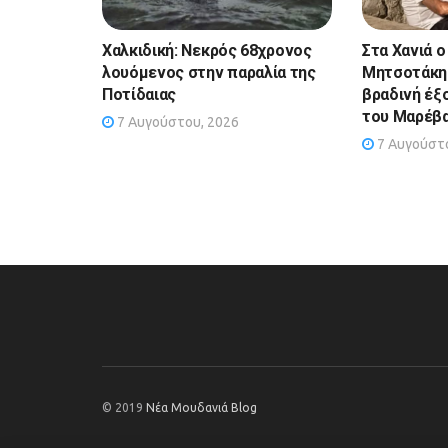
Χαλκιδική: Νεκρός 68χρονος
Στα Χανιά ο
λουόμενος στην παραλία της
Μητσοτάκης
Ποτίδαιας
βραδινή έξ
του Μαρέβ
7 Αυγούστου, 2026
7 Αυγούστο
© 2019
Νέα Μουδανιά Blog