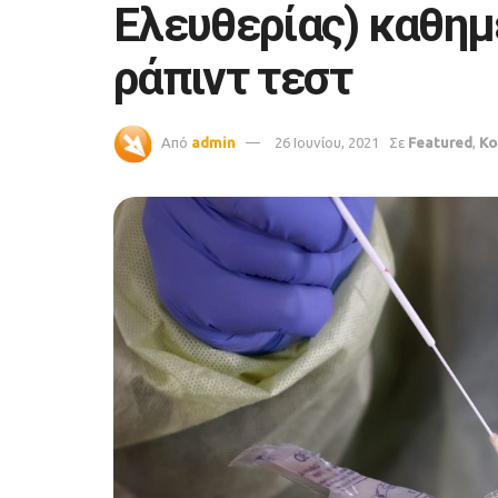
Ελευθερίας) καθημ
ράπιντ τεστ
Από
admin
26 Ιουνίου, 2021
Σε
Featured
,
Κο