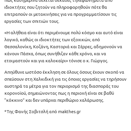
πως καθημερινά δέχεται δεκάδες τηλεφωνήματα από
ιδιοκτήτες που ζητούν να πληροφορηθούν πότε θα
επιτραπούν οι μετακινήσεις για να προγραμματίσουν τις
εργασίες των σπιτιών τους.
«Η αλήθεια είναι ότι περιμένουμε πολύ κόσμο και αυτό είναι
λογικό, καθώς οι ιδιοκτήτες των εξοχικών, από
Θεσσαλονίκη, Κοζάνη, Καστοριά και Σέρρες, αδημονούν να
κάνουν Πάσχα, όπως συνήθιζαν κάθε χρόνο, και να
ετοιμαστούν και για καλοκαίρι» τόνισε ο κ. Γιώργος.
Απηύθυνε ωστόσο έκκληση σε όλους όσους έχουν σκοπό να
σπεύσουν στη Χαλκιδική για τις όποιες εργασίες να τηρήσουν
αυστηρά τα μέτρα για τον περιορισμό της διασποράς του
κορονοϊού, σημειώνοντας πως η περιοχή είναι σε βαθύ
“κόκκινο” και δεν υπάρχει περιθώριο χαλάρωσης.
*Της Φανής Σοβιτσλή από makthes.gr