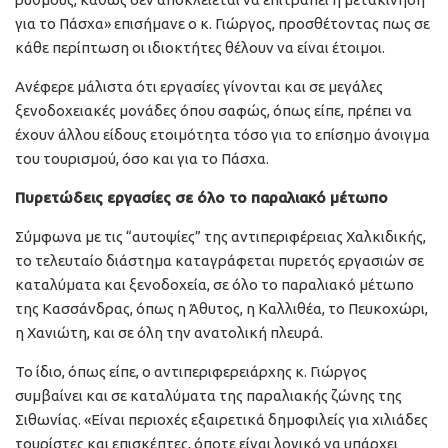
για το Πάσχα» επισήμανε ο κ. Γιώργος, προσθέτοντας πως σε
κάθε περίπτωση οι ιδιοκτήτες θέλουν να είναι έτοιμοι.
Ανέφερε μάλιστα ότι εργασίες γίνονται και σε μεγάλες
ξενοδοχειακές μονάδες όπου σαφώς, όπως είπε, πρέπει να
έχουν άλλου είδους ετοιμότητα τόσο για το επίσημο άνοιγμα
του τουρισμού, όσο και για το Πάσχα.
Πυρετώδεις εργασίες σε όλο το παραλιακό μέτωπο
Σύμφωνα με τις “αυτοψίες” της αντιπεριφέρειας Χαλκιδικής,
το τελευταίο διάστημα καταγράφεται πυρετός εργασιών σε
καταλύματα και ξενοδοχεία, σε όλο το παραλιακό μέτωπο
της Κασσάνδρας, όπως η Άθυτος, η Καλλιθέα, το Πευκοχώρι,
η Χανιώτη, και σε όλη την ανατολική πλευρά.
Το ίδιο, όπως είπε, ο αντιπεριφερειάρχης κ. Γιώργος
συμβαίνει και σε καταλύματα της παραλιακής ζώνης της
Σιθωνίας. «Είναι περιοχές εξαιρετικά δημοφιλείς για χιλιάδες
τουρίστες και επισκέπτες, όποτε είναι λογικό να υπάρχει