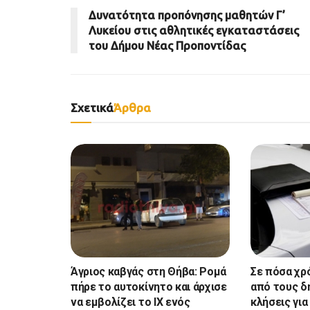
Δυνατότητα προπόνησης μαθητών Γ’
Λυκείου στις αθλητικές εγκαταστάσεις
του Δήμου Νέας Προποντίδας
Σχετικά
Άρθρα
Άγριος καβγάς στη Θήβα: Ρομά
Σε πόσα χρ
πήρε το αυτοκίνητο και άρχισε
από τους δ
να εμβολίζει το ΙΧ ενός
κλήσεις γι