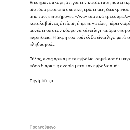
Επισήμανε ακόμη ότι για την κατάσταση που επικρ
ωστόσο μετά από σχετικές ερωτήσεις διευκρίνισε
από τους επιστήμονες. «Αναγκαστικά τρέχουμε λίγ
καταλαβαίνεις ότι ίσως έπρεπε να είχες πάρει νω
συνέστησε στον κόσμο να κάνει λίγη ακόμα υπομονή
περιπέτεια. Η άκρη του τούνελ θα είναι λίγο μετά 
πληθυσμού».
Τέλος, αναφορικά με τα εμβόλια, σημείωσε ότι «π
πόσο διαρκεί η ανοσία μετά τον εμβολιασμό».
Πηγή: lifo.gr
Προηγούμενο