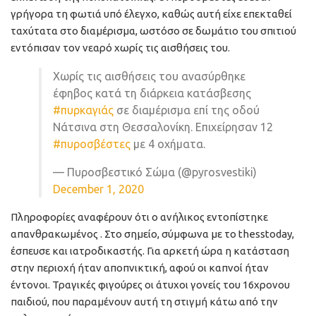
γρήγορα τη φωτιά υπό έλεγχο, καθώς αυτή είχε επεκταθεί
ταχύτατα στο διαμέρισμα, ωστόσο σε δωμάτιο του σπιτιού
εντόπισαν τον νεαρό χωρίς τις αισθήσεις του.
Χωρίς τις αισθήσεις του ανασύρθηκε
έφηβος κατά τη διάρκεια κατάσβεσης
#πυρκαγιάς
σε διαμέρισμα επί της οδού
Νάτσινα στη Θεσσαλονίκη. Επιχείρησαν 12
#πυροσβέστες
με 4 οχήματα.
— Πυροσβεστικό Σώμα (@pyrosvestiki)
December 1, 2020
Πληροφορίες αναφέρουν ότι ο ανήλικος εντοπίστηκε
απανθρακωμένος . Στο σημείο, σύμφωνα με το thesstoday,
έσπευσε και ιατροδικαστής. Για αρκετή ώρα η κατάσταση
στην περιοχή ήταν αποπνικτική, αφού οι καπνοί ήταν
έντονοι. Τραγικές φιγούρες οι άτυχοι γονείς του 16χρονου
παιδιού, που παραμένουν αυτή τη στιγμή κάτω από την