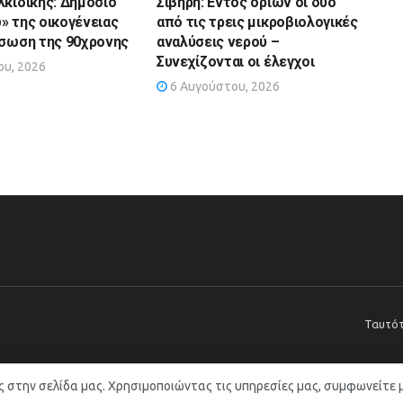
λκιδικής: Δημόσιο
Σίβηρη: Εντός ορίων οι δύο
» της οικογένειας
από τις τρεις μικροβιολογικές
άσωση της 90χρονης
αναλύσεις νερού –
Συνεχίζονται οι έλεγχοι
υ, 2026
6 Αυγούστου, 2026
Ταυτό
ς στην σελίδα μας. Χρησιμοποιώντας τις υπηρεσίες μας, συμφωνείτε 