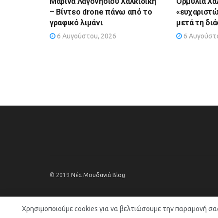
Μαρίνα Λαγονησίου Χαλκιδική
Ορμύλια Χα
– Βίντεο drone πάνω από το
«ευχαριστώ
γραφικό λιμάνι
μετά τη δι
6 Αυγούστου, 2026
6 Αυγούστο
© 2019
Νέα Μουδανιά Blog
Χρησιμοποιούμε cookies για να βελτιώσουμε την παραμονή σα