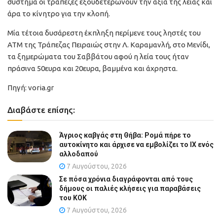
σύστημα οι τράπεζες εξουδετερώνουν την αξία της λείας και
άρα το κίνητρο για την κλοπή.
Μία τέτοια δυσάρεστη έκπληξη περίμενε τους ληστές του
ΑΤΜ της Τράπεζας Πειραιώς στην Λ. Καραμανλή, στο Μενίδι,
τα ξημερώματα του Σαββάτου αφού η λεία τους ήταν
πράσινα 50ευρα και 20ευρα, βαμμένα και άχρηστα.
Πηγή: voria.gr
Διαβάστε επίσης:
Άγριος καβγάς στη Θήβα: Ρομά πήρε το
αυτοκίνητο και άρχισε να εμβολίζει το ΙΧ ενός
αλλοδαπού
7 Αυγούστου, 2026
Σε πόσα χρόνια διαγράφονται από τους
δήμους οι παλιές κλήσεις για παραβάσεις
του ΚΟΚ
7 Αυγούστου, 2026