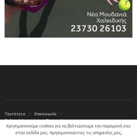
Ταυτότητα
Επικοινωνία
Πολιτική Απορρήτου – Όροι χρήσης
Χρησιμοποιούμε cookies για να βελτιώσουμε την παραμονή σας
© 2019
Νέα Μουδανιά Blog
στην σελίδα μας. Χρησιμοποιώντας τις υπηρεσίες μας,