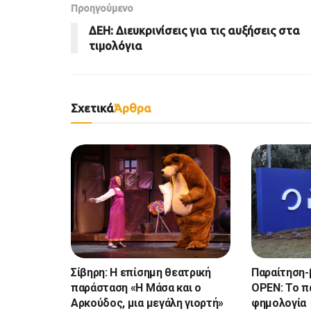
Προηγούμενο
ΔΕΗ: Διευκρινίσεις για τις αυξήσεις στα
τιμολόγια
Σχετικά
Άρθρα
Σίβηρη: Η επίσημη θεατρική
Παραίτηση-
παράσταση «Η Μάσα και ο
OPEN: Το π
Αρκούδος, μια μεγάλη γιορτή»
φημολογία