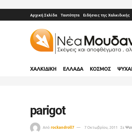
Αρχική Σελίδα
Ταυτότητα
Ειδήσεις της Χαλκιδικής
ΧΑΛΚΙΔΙΚΉ
ΕΛΛΆΔΑ
ΚΌΣΜΟΣ
ΨΥΧΑ
parigot
Από
rockandroll7
7 Οκτωβρίου, 2011
Σε
Ψυ