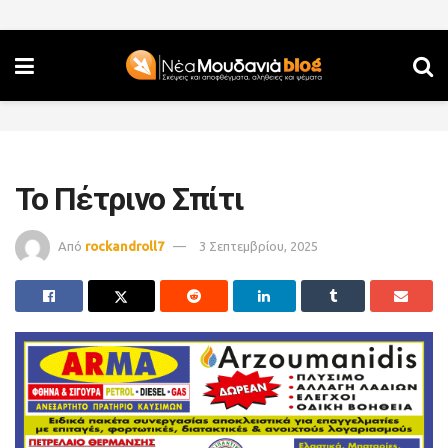
Το Πέτρινο Σπίτι
Από
rockandroll7
3 Σεπτεμβρίου, 2025