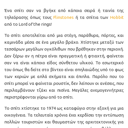
Ένα σπίτι σαν να βγήκε από κάποια σειρά ή ταινία της
τηλεόρασης όπως τους
Flinstones
ή τα σπίτια των
Hobbit
από το Lord of the rings!
Το σπίτι αποτελείται από μια στέγη, παράθυρα, πόρτες, και
καμινάδα μέσα σε ένα μεγάλο βράχο. Χτίστηκε μεταξύ των
τεσσάρων μεγάλων ογκόλιθων που βρέθηκαν στην περιοχή.
Δεν ξέρω αν η πέτρα είναι πραγματική ή φτιαχτή, φαίνεται
σαν να είναι κάποιο είδος σύνθετου υλικού. Το εσωτερικό
του όπως θα δείτε στο βίντεο είναι σπηλαιώδης υπό το φως
των κεριών με απλά σχήματα και έπιπλα. Παρόλο που το
σπίτι μπορεί να φαίνεται ρουστίκ, δεν λείπουν οι ανέσεις, που
περιλαμβάνουν τζάκι και πισίνα. Μεγάλες ανεμογεννήτριες
περιστρέφονται γύρω από το σπίτι.
Το σπίτι χτίστηκε το 1974 ως καταφύγιο στην εξοχή για μια
οικογένεια. Τα τελευταία χρόνια έχει κερδίσει την εντύπωση
πολλών τουριστών και θαυμαστών της αρχιτεκτονικής για