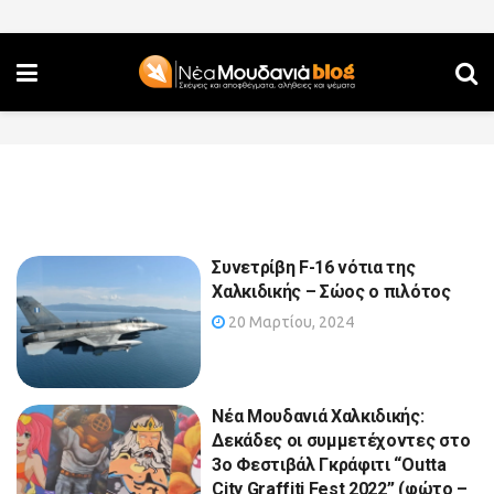
Συνετρίβη F-16 νότια της
Χαλκιδικής – Σώος ο πιλότος
20 Μαρτίου, 2024
Νέα Μουδανιά Χαλκιδικής:
Δεκάδες οι συμμετέχοντες στο
3ο Φεστιβάλ Γκράφιτι “Outta
City Graffiti Fest 2022” (φώτο –