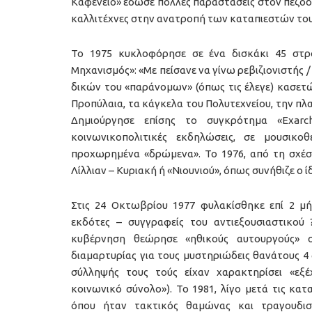
Καφενείο» έδωσε πολλές παραστάσεις στον πεζόδ
καλλιτέχνες στην ανατροπή των καταπιεστών του
Το 1975 κυκλοφόρησε σε ένα δισκάκι 45 στρ
Μηχανισμός»: «Με πείσανε να γίνω ρεβιζιονιστής 
δικών του «παράνομων» (όπως τις έλεγε) κασετώ
Προπύλαια, τα κάγκελα του Πολυτεχνείου, την πλ
Δημιούργησε επίσης το συγκρότημα «Exarch
κοινωνικοπολιτικές εκδηλώσεις, σε μουσικ
προχωρημένα «δρώμενα». Το 1976, από τη σχέση
Λίλλιαν – Κυριακή ή «Νιουνιού», όπως συνήθιζε ο ί
Στις 24 Οκτωβρίου 1977 φυλακίσθηκε επί 2 μήν
εκδότες – συγγραφείς του αντιεξουσιαστικού
κυβέρνηση θεώρησε «ηθικούς αυτουργούς» σ
διαμαρτυρίας για τους μυστηριώδεις θανάτους 
σύλληψής τους τούς είχαν χαρακτηρίσει «εξ
κοινωνικό σύνολο»). Το 1981, λίγο μετά τις κα
όπου ήταν τακτικός θαμώνας και τραγουδισ