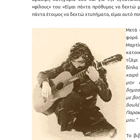
«φίλους» του: «Είμαι πάντα πρόθυμος να δεχτώ μ
πάντα έτοιμος να δεχτώ χτυπήματα, είμαι αυτό πο
Μετά 
φορά 
Μαρτί
κατοικ
τζάμι:
δίπλα 
καιρό
μην 
δημοσ
με βο
δουλέ
Παρακ
μου.”
Το βι