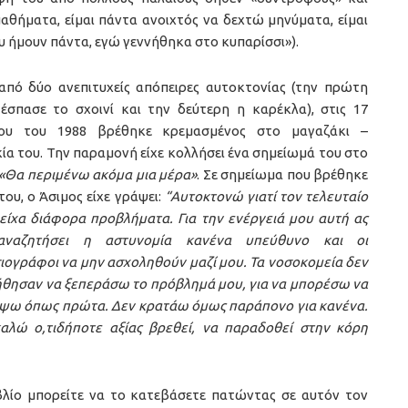
αθήματα, είμαι πάντα ανοιχτός να δεχτώ μηνύματα, είμαι
υ ήμουν πάντα, εγώ γεννήθηκα στο κυπαρίσσι»).
από δύο ανεπιτυχείς απόπειρες αυτοκτονίας (την πρώτη
έσπασε το σχοινί και την δεύτερη η καρέκλα), στις 17
ου του 1988 βρέθηκε κρεμασμένος στο μαγαζάκι –
ία του. Την παραμονή είχε κολλήσει ένα σημείωμά του στο
«Θα περιμένω ακόμα μια μέρα»
. Σε σημείωμα που βρέθηκε
του, ο Άσιμος είχε γράψει:
“Αυτοκτονώ γιατί τον τελευταίο
 είχα διάφορα προβλήματα. Για την ενέργειά μου αυτή ας
αναζητήσει η αστυνομία κανένα υπεύθυνο και οι
ιογράφοι να μην ασχοληθούν μαζί μου. Τα νοσοκομεία δεν
ήθησαν να ξεπεράσω το πρόβλημά μου, για να μπορέσω να
ψω όπως πρώτα. Δεν κρατάω όμως παράπονο για κανένα.
αλώ ο,τιδήποτε αξίας βρεθεί, να παραδοθεί στην κόρη
βλίο μπορείτε να το κατεβάσετε πατώντας σε αυτόν τον