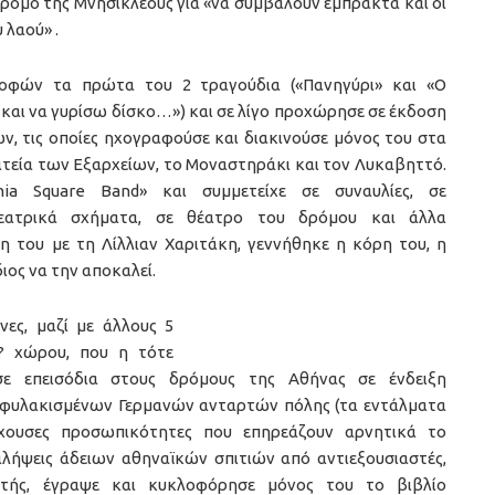
ρομο της Μνησικλέους για «να συμβάλουν έμπρακτα και οι
 λαού» .
οφών τα πρώτα του 2 τραγούδια («Πανηγύρι» και «Ο
/ και να γυρίσω δίσκο…») και σε λίγο προχώρησε σε έκδοση
ν, τις οποίες ηχογραφούσε και διακινούσε μόνος του στα
ατεία των Εξαρχείων, το Μοναστηράκι και τον Λυκαβηττό.
ia Square Band» και συμμετείχε σε συναυλίες, σε
οθεατρικά σχήματα, σε θέατρο του δρόμου και άλλα
 του με τη Λίλλιαν Χαριτάκη, γεννήθηκε η κόρη του, η
διος να την αποκαλεί.
ες, μαζί με άλλους 5
 ? χώρου, που η τότε
ε επεισόδια στους δρόμους της Αθήνας σε ένδειξη
4 φυλακισμένων Γερμανών ανταρτών πόλης (τα εντάλματα
έχουσες προσωπικότητες που επηρεάζουν αρνητικά το
ταλήψεις άδειων αθηναϊκών σπιτιών από αντιεξουσιαστές,
τής, έγραψε και κυκλοφόρησε μόνος του το βιβλίο