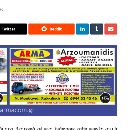
ις
Twitter
Reddit
ιήματα, θεατρικά κείμενα, διάφορες καθημερινές και μή