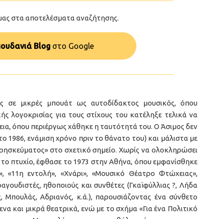
μας στα αποτελέσματα αναζήτησης.
ουδανιά Blog
στo Google
ς σε μικρές μπουάτ ως αυτοδίδακτος μουσικός, όπου
ής λογοκρισίας για τους στίχους του κατέληξε τελικά να
εια, όπου περιέργως χάθηκε η ταυτότητά του. Ο Άσιμος δεν
ο 1986, ενάμιση χρόνο πριν το θάνατο του) και μάλιστα με
θρησκεύματος» στο σχετικό σημείο. Χωρίς να ολοκληρώσει
 το πτυχίο, έφθασε το 1973 στην Αθήνα, όπου εμφανίσθηκε
, «11η εντολή», «Χνάρι», «Μουσικό Θέατρο Φτώχειας»,
αγουδιστές, ηθοποιούς και συνθέτες (Γκαϊφύλλιας ?, Λήδα
 Μπουλάς, Αδριανός, κ.ά.), παρουσιάζοντας ένα σύνθετο
α και μικρά θεατρικά, ενώ με το σχήμα «Για ένα Πολιτικό