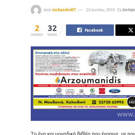
Από
rockandroll7
22 Ιουνίου, 2019
Σε
Απόψε
2
32
Facebook
SHARES
VIEWS
Το ένα και μοναδικό βιβλίο που έγραψε, με πο