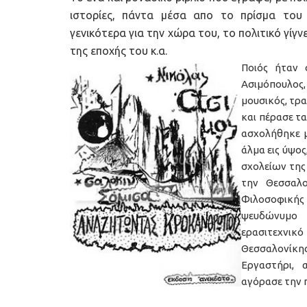
ιστορίες, πάντα μέσα απο το πρίσμα του 
γενικότερα για την χώρα του, το πολιτικό γίγν
της εποχής του κ.α.
Ποιός ήταν 
Ασιμόπουλος
μουσικός, τρ
και πέρασε τα
ασχολήθηκε μ
άλμα εις ύψο
σχολείων της 
την Θεσσαλο
Φιλοσοφικής
ψευδώνυμο 
ερασιτεχνι
Θεσσαλονίκη
Εργαστήρι, 
αγόρασε την 