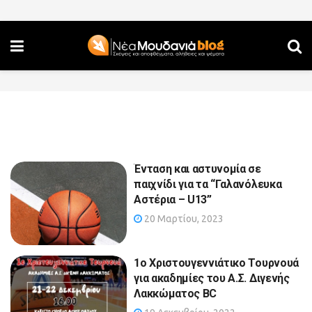
Ένταση και αστυνομία σε
παιχνίδι για τα “Γαλανόλευκα
Αστέρια – U13”
20 Μαρτίου, 2023
1ο Χριστουγεννιάτικο Τουρνουά
για ακαδημίες του Α.Σ. Διγενής
Λακκώματος BC