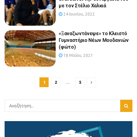
με τον Στέλιο Χαλκιά
24 Ιουνίου, 2022
«Ξαναζωντάνεψε» το Κλειστό
Γυμναστήριο Νέων Μουδανιών
(φώτο)
18 Μαΐου, 2021
1
2
…
5