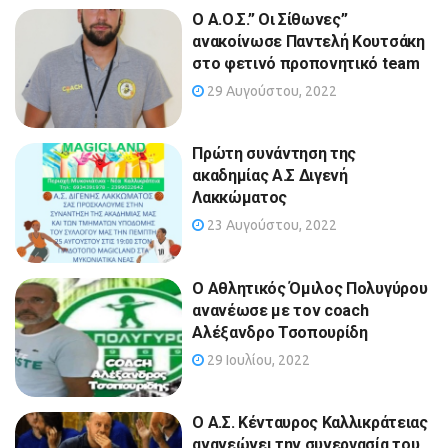
Ο Α.Ο.Σ.” Οι Σίθωνες”
ανακοίνωσε Παντελή Κουτσάκη
στο φετινό προπονητικό team
29 Αυγούστου, 2022
Πρώτη συνάντηση της
ακαδημίας Α.Σ Διγενή
Λακκώματος
23 Αυγούστου, 2022
Ο Αθλητικός Όμιλος Πολυγύρου
ανανέωσε με τον coach
Αλέξανδρο Τσοπουρίδη
29 Ιουλίου, 2022
O Α.Σ. Κένταυρος Καλλικράτειας
ανανεώνει την συνεργασία του