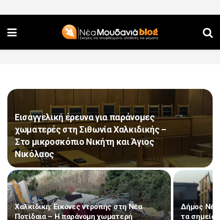
Εισαγγελική έρευνα για παράνομες
χωματερές στη Σιθωνία Χαλκιδικής –
Στο μικροσκόπιο Νικήτη και Άγιος
Νικόλαος
Χαλκιδική: Εικόνες ντροπής στη Νέα
Δήμος Νέας
Ποτίδαια – Η παράνομη χωματερή
τα σημεία