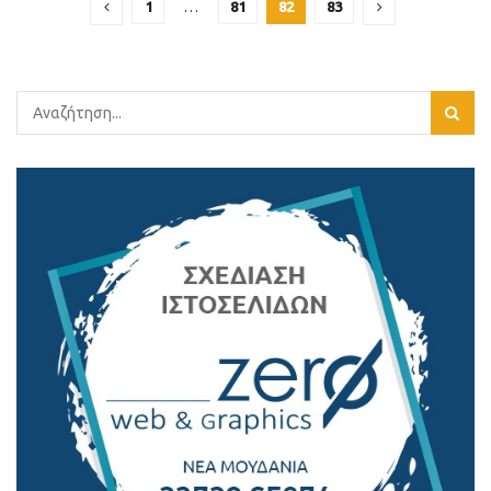
1
…
81
82
83