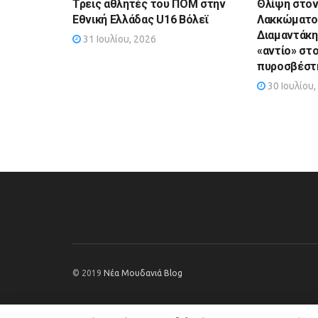
Τρεις αθλητές του ΠΟΜ στην
Θλίψη στον
Εθνική Ελλάδας U16 Βόλεϊ
Λακκώματος
Διαμαντάκη
31 Ιουλίου, 2026
«αντίο» στ
πυροσβέστ
30 Ιουλίου,
© 2019
Νέα Μουδανιά Blog