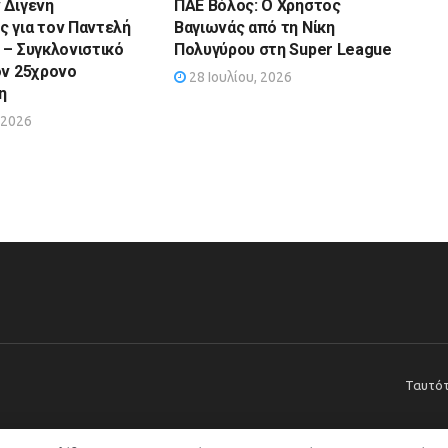
 Διγενή
ΠΑΕ Βόλος: Ο Χρήστος
 για τον Παντελή
Βαγιωνάς από τη Νίκη
 – Συγκλονιστικό
Πολυγύρου στη Super League
ον 25χρονο
28 Ιουλίου, 2026
η
 2026
Ταυτό