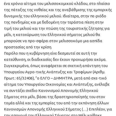
ένα χρόνιο αίτημα του μελισσοκομικού κλάδου, στο πλαίσιο
της πάταξης της νοθείας και της αναβάθμισης της εμπορικής
δυναμικής του ελληνικού μελιού. Ιδιαίτερα, στην πε-ριόδο
της πανδημίας και με δεδομένη την τεράστια πίεση στην
τιμή του μελιού και την πτώση της τουριστικής ζήτησης για
μέλι, η κατοχύρωση του Ελληνικού σήματος μελιού θα
μπορούσε να προ-σφέρει στον μελισσοκόμο μια ασπίδα
προστασίας από την κρίση.
Παρόλο που η κυβέρνηση είχε δεσμευτεί σε αυτή την
κατεύθυνση, οι διαδικασίες δεν έχουν προχωρήσει ακόμα.
Συγκεκριμένα, όπως αναφέρεται σε σχετική απάντηση του
Υπουργείου Αγρο-τικής Ανάπτυξης και Τροφίμων (Αριθμ.
Πρωτ.: 65/32406), “ο ΕΛΓΟ – ΔΗΜΗΤΡΑ, μετά από σχε-τικό
αίτημα του Υπουργείου Οικονομίας και Ανάπτυξης, ανέλαβε
να συντάξει σχέδιο Κανονισμού Απονομής Ελληνικού
Σήματος στο μέλι, βάσει της δραστηριοποίησής του στον
τομέα αλλά και της εμπειρίας του από την εκπόνηση άλλων
Κανονισμών Απονομής Ελληνικού Σήματος (…) Επιπλέον, για
την απονομή του Ελληνικού Σήματος στο Μέλι κρίθηκε