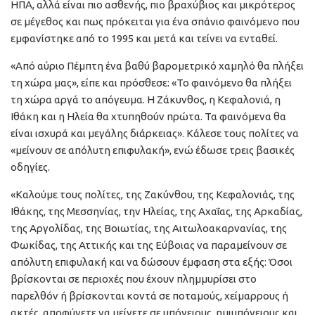
ΗΠΑ, αλλά είναι πιο ασθενής, πιο βραχύβιος και μικρότερος
σε μέγεθος και πως πρόκειται για ένα σπάνιο φαινόμενο που
εμφανίστηκε από το 1995 και μετά και τείνει να ενταθεί.
«Από αύριο Πέμπτη ένα βαθύ βαρομετρικό χαμηλό θα πλήξει
τη χώρα μας», είπε και πρόσθεσε: «Το φαινόμενο θα πλήξει
τη χώρα αργά το απόγευμα. Η Ζάκυνθος, η Κεφαλονιά, η
Ιθάκη και η Ηλεία θα χτυπηθούν πρώτα. Τα φαινόμενα θα
είναι ισχυρά και μεγάλης διάρκειας». Κάλεσε τους πολίτες να
«μείνουν σε απόλυτη επιφυλακή», ενώ έδωσε τρεις βασικές
οδηγίες.
«Καλούμε τους πολίτες, της Ζακύνθου, της Κεφαλονιάς, της
Ιθάκης, της Μεσσηνίας, την Ηλείας, της Αχαΐας, της Αρκαδίας,
της Αργολίδας, της Βοιωτίας, της Αιτωλοακαρνανίας, της
Φωκίδας, της Αττικής και της Εύβοιας να παραμείνουν σε
απόλυτη επιφυλακή και να δώσουν έμφαση στα εξής: Όσοι
βρίσκονται σε περιοχές που έχουν πλημμυρίσει στο
παρελθόν ή βρίσκονται κοντά σε ποταμούς, χείμαρρους ή
ακτές, αποφύγετε να μείνετε σε υπόγειους, ημιυπόγειους και