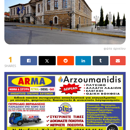
φώτο αρχείου
1
SHARES