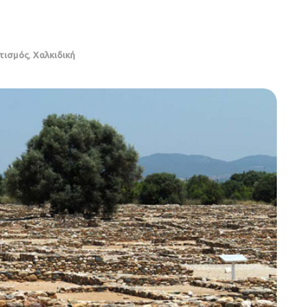
τισμός
,
Χαλκιδική