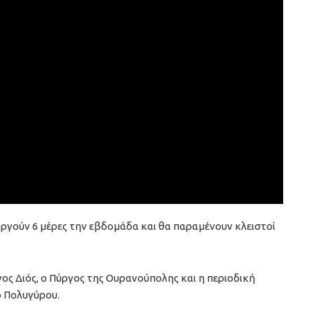
υργούν 6 μέρες την εβδομάδα και θα παραμένουν κλειστοί
ος Διός, ο Πύργος της Ουρανούπολης και η περιοδική
 Πολυγύρου.