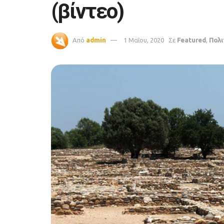
(βίντεο)
Από
admin
1 Μαΐου, 2020
Σε
Featured
,
Πολι