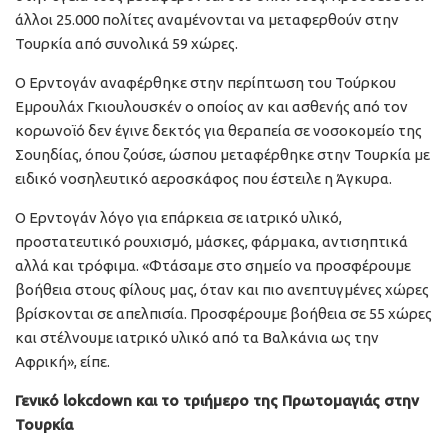
άλλοι 25.000 πολίτες αναμένονται να μεταφερθούν στην
Τουρκία από συνολικά 59 χώρες.
Ο Ερντογάν αναφέρθηκε στην περίπτωση του Τούρκου
Εμρουλάχ Γκιουλουσκέν ο οποίος αν και ασθενής από τον
κορωνοϊό δεν έγινε δεκτός για θεραπεία σε νοσοκομείο της
Σουηδίας, όπου ζούσε, ώσπου μεταφέρθηκε στην Τουρκία με
ειδικό νοσηλευτικό αεροσκάφος που έστειλε η Άγκυρα.
Ο Ερντογάν λόγο για επάρκεια σε ιατρικό υλικό,
προστατευτικό ρουχισμό, μάσκες, φάρμακα, αντισηπτικά
αλλά και τρόφιμα. «Φτάσαμε στο σημείο να προσφέρουμε
βοήθεια στους φίλους μας, όταν και πιο ανεπτυγμένες χώρες
βρίσκονται σε απελπισία. Προσφέρουμε βοήθεια σε 55 χώρες
και στέλνουμε ιατρικό υλικό από τα Βαλκάνια ως την
Αφρική», είπε.
Γενικό lokcdown και το τριήμερο της Πρωτομαγιάς στην
Τουρκία