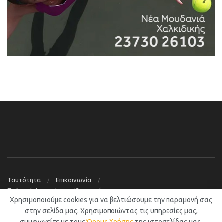
Ταυτότητα
Επικοινωνία
Πολιτική Απορρήτου – Όροι χρήσης
Χρησιμοποιούμε cookies για να βελτιώσουμε την παραμονή σας
© 2019
Νέα Μουδανιά Blog
στην σελίδα μας. Χρησιμοποιώντας τις υπηρεσίες μας,
συμφωνείτε με τους
Όρους Χρήσης
της ιστοσελίδας μας.