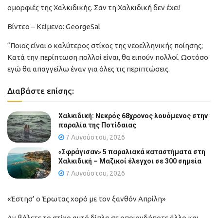
ομορφιές της Χαλκιδικής. Σαν τη Χαλκιδική δεν έχει!
Βίντεο – Κείμενο: GeorgeSal
“Ποιος είναι ο καλύτερος στίχος της νεοελληνικής ποίησης;
Κατά την περίπτωση πολλοί είναι, θα ειπούν πολλοί. Ωστόσο
εγώ θα απαγγείλω έναν για όλες τις περιπτώσεις.
Διαβάστε επίσης:
Χαλκιδική: Νεκρός 68χρονος λουόμενος στην
παραλία της Ποτίδαιας
7 Αυγούστου, 2026
«Σφράγισαν» 5 παραλιακά καταστήματα στη
Χαλκιδική – Μαζικοί έλεγχοι σε 300 σημεία
7 Αυγούστου, 2026
«Έστησ’ ο Έρωτας χορό με τον ξανθόν Απρίλη»
Αν βάλετε το στίχο αυτό δίπλα σε οποιονδήποτε άλλο και