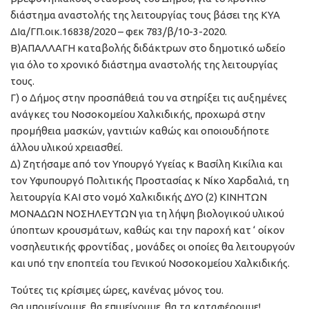
διάστημα αναστολής της λειτουργίας τους βάσει της ΚΥΑ
ΔΙα/ΓΠ.οικ.16838/2020 – φεκ 783/β/10-3-2020.
Β)ΑΠΑΛΛΑΓΗ καταβολής διδάκτρων στο δημοτικό ωδείο
για όλο το χρονικό διάστημα αναστολής της λειτουργίας
τους.
Γ) ο Δήμος στην προσπάθειά του να στηρίξει τις αυξημένες
ανάγκες του Νοσοκομείου Χαλκιδικής, προχωρά στην
προμήθεια μασκών, γαντιών καθώς και οποιουδήποτε
άλλου υλικού χρειασθεί.
Δ) Ζητήσαμε από τον Υπουργό Υγείας κ Βασίλη Κικίλια και
τον Υφυπουργό Πολιτικής Προστασίας κ Νίκο Χαρδαλιά, τη
λειτουργία ΚΑΙ στο νομό Χαλκιδικής ΔΥΟ (2) ΚΙΝΗΤΩΝ
ΜΟΝΑΔΩΝ ΝΟΣΗΛΕΥΤΩΝ για τη λήψη βιολογικού υλικού
ύποπτων κρουσμάτων, καθώς και την παροχή κατ ‘ οίκον
νοσηλευτικής φροντίδας , μονάδες οι οποίες θα λειτουργούν
και υπό την εποπτεία του Γενικού Νοσοκομείου Χαλκιδικής.
Τούτες τις κρίσιμες ώρες, κανένας μόνος του.
Θα υπομείνουμε, θα επιμείνουμε, θα τα καταφέρουμε!