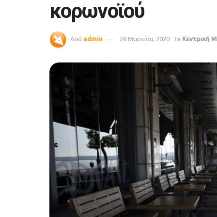
κορωνοϊού
Από
admin
28 Μαρτίου, 2020
Σε
Κεντρική Μ