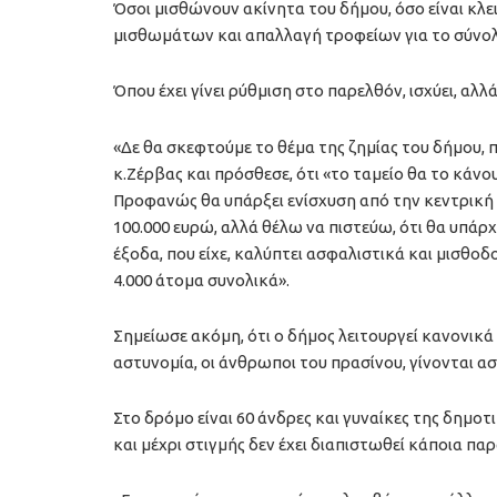
Όσοι μισθώνουν ακίνητα του δήμου, όσο είναι κλει
μισθωμάτων και απαλλαγή τροφείων για το σύνολ
Όπου έχει γίνει ρύθμιση στο παρελθόν, ισχύει, αλλ
«Δε θα σκεφτούμε το θέμα της ζημίας του δήμου, 
κ.Ζέρβας και πρόσθεσε, ότι «το ταμείο θα το κάνου
Προφανώς θα υπάρξει ενίσχυση από την κεντρική
100.000 ευρώ, αλλά θέλω να πιστεύω, ότι θα υπάρ
έξοδα, που είχε, καλύπτει ασφαλιστικά και μισθοδ
4.000 άτομα συνολικά».
Σημείωσε ακόμη, ότι ο δήμος λειτουργεί κανονικά
αστυνομία, οι άνθρωποι του πρασίνου, γίνονται 
Στο δρόμο είναι 60 άνδρες και γυναίκες της δημοτ
και μέχρι στιγμής δεν έχει διαπιστωθεί κάποια πα