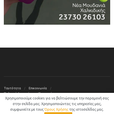
Ταυτότητα
Επικοινωνία
Πολιτική Απορρήτου – Όροι χρήσης
Χρησιμοποιούμε cookies για να βελτιώσουμε την παραμονή σας
© 2019
Νέα Μουδανιά Blog
στην σελίδα μας. Χρησιμοποιώντας τις υπηρεσίες μας,
συμφωνείτε με τους
Όρους Χρήσης
της ιστοσελίδας μας.