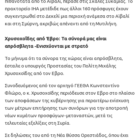
πιθανότατα από το Αϊβαλί, πέρασε στις Σκάλες Συκαμιάς. Το
πρακτορείο IHA μετέδιδε πως άλλοι 160 πρόσφυγες έχουν
συγκεντρωθεί στο Δεκελί μια περιοχή ανάμεσα στο Αϊβαλί
και στη Σμύρνη, ακριβώς απέναντι από τη Μυτιλήνη.
Χρυσοχοΐδης από Έβρο: Τα σύνορά μας είναι
απρόσβλητα -Ενισχύονται με στρατό
Το μήνυμα ότι τα σύνορα της χώρας είναι απρόσβλητα,
έστειλε ο υπουργός Προστασίας του Πολίτη Μιχάλης
Χρυσοχοΐδης από τον Εβρο.
Συνοδευόμενος από τον αρχηγό ΓΕΕΘΑ Κωνσταντίνο
Φλώρο, ο κ. Χρυσοχοΐδης περιόδευσε στον Εβρο στο πλαίσιο
των αποφάσεων της κυβέρνησης για περαιτέρω ενίσχυση
των μέτρων επιτήρησης των συνόρων για την αποτροπή
νέων κυμάτων προσφύγων-μεταναστών, μετά τις
τελευταίες εξελίξεις στη Συρία.
Σε δηλώσεις του από τη Νέα Βύσσα Ορεστιάδος, όπου έχει