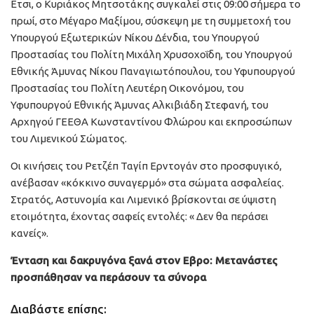
Ετσι, ο Κυριάκος Μητσοτάκης συγκαλεί στις 09:00 σήμερα το
πρωί, στο Μέγαρο Μαξίμου, σύσκεψη με τη συμμετοχή του
Υπουργού Εξωτερικών Νίκου Δένδια, του Υπουργού
Προστασίας του Πολίτη Μιχάλη Χρυσοχοΐδη, του Υπουργού
Εθνικής Άμυνας Νίκου Παναγιωτόπουλου, του Υφυπουργού
Προστασίας του Πολίτη Λευτέρη Οικονόμου, του
Υφυπουργού Εθνικής Άμυνας Αλκιβιάδη Στεφανή, του
Αρχηγού ΓΕΕΘΑ Κωνσταντίνου Φλώρου και εκπροσώπων
του Λιμενικού Σώματος.
Οι κινήσεις του Ρετζέπ Ταγίπ Ερντογάν στο προσφυγικό,
ανέβασαν «κόκκινο συναγερμό» στα σώματα ασφαλείας.
Στρατός, Αστυνομία και Λιμενικό βρίσκονται σε ύψιστη
ετοιμότητα, έχοντας σαφείς εντολές: « Δεν θα περάσει
κανείς».
Ένταση και δακρυγόνα ξανά στον Εβρο: Μετανάστες
προσπάθησαν να περάσουν τα σύνορα
Διαβάστε επίσης: