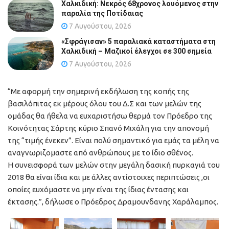
Χαλκιδική: Νεκρός 68χρονος λουόμενος στην
παραλία της Ποτίδαιας
7 Αυγούστου, 2026
«Σφράγισαν» 5 παραλιακά καταστήματα στη
Χαλκιδική – Μαζικοί έλεγχοι σε 300 σημεία
7 Αυγούστου, 2026
“Με αφορμή την σημερινή εκδήλωση της κοπής της
βασιλόπιτας εκ μέρους όλου του Δ.Σ και των μελών της
ομάδας θα ήθελα να ευχαριστήσω θερμά τον Πρόεδρο της
Κοινότητας Σάρτης κύριο Σπανό Μιχάλη για την απονομή
της “τιμής ένεκεν”. Είναι πολύ σημαντικό για εμάς τα μέλη να
αναγνωριζομαστε από ανθρώπους με το ίδιο σθένος.
Η συνεισφορά των μελών στην μεγάλη δασική πυρκαγιά του
2018 θα είναι ίδια και με άλλες αντίστοιχες περιπτώσεις ,οι
οποίες ευχόμαστε να μην είναι της ίδιας έντασης και
έκτασης.”, δήλωσε ο Πρόεδρος Δραμουνδανης Χαράλαμπος.