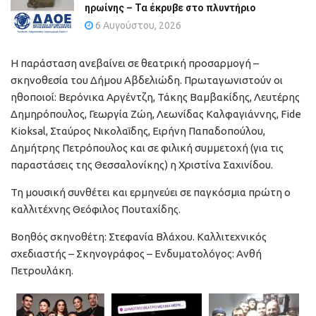
ηρωίνης – Τα έκρυβε στο πλυντήριο
6 Αυγούστου, 2026
Η παράσταση ανεβαίνει σε θεατρική προσαρμογή –
σκηνοθεσία του Δήμου Αβδελιώδη. Πρωταγωνιστούν οι
ηθοποιοί: Βερόνικα Αργέντζη, Τάκης Βαμβακίδης, Λευτέρης
Δημηρόπουλος, Γεωργία Ζώη, Λεωνίδας Καλφαγιάννης, Fide
Kioksal, Σταύρος Νικολαΐδης, Ειρήνη Παπαδοπούλου,
Δημήτρης Πετρόπουλος και σε φιλική συμμετοχή (για τις
παραστάσεις της Θεσσαλονίκης) η Χριστίνα Σαχινίδου.
Τη μουσική συνθέτει και ερμηνεύει σε παγκόσμια πρώτη ο
καλλιτέχνης Θεόφιλος Πουταχίδης.
Βοηθός σκηνοθέτη: Στεφανία Βλάχου. Καλλιτεχνικός
σχεδιαστής – Σκηνογράφος – Ενδυματολόγος: Ανθή
Πετρουλάκη.