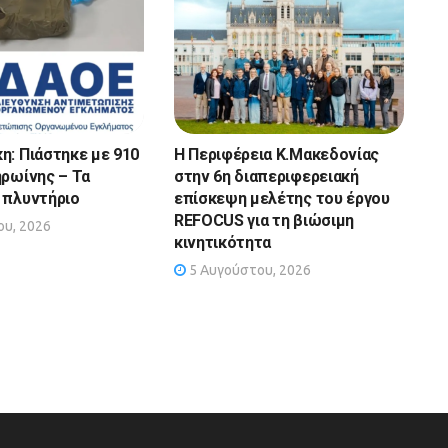
η: Πιάστηκε με 910
Η Περιφέρεια Κ.Μακεδονίας
ηρωίνης – Τα
στην 6η διαπεριφερειακή
 πλυντήριο
επίσκεψη μελέτης του έργου
REFOCUS για τη βιώσιμη
υ, 2026
κινητικότητα
5 Αυγούστου, 2026