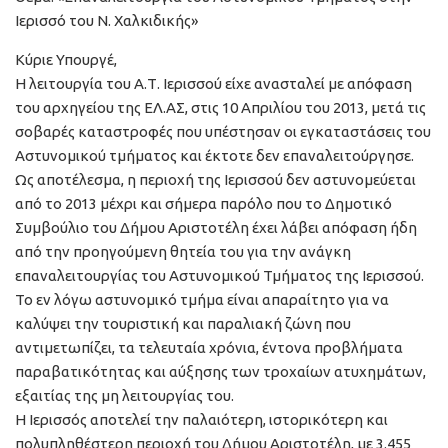
Ιερισσό του Ν. Χαλκιδικής»
Κύριε Υπουργέ,
Η λειτουργία του Α.Τ. Ιερισσού είχε ανασταλεί με απόφαση
του αρχηγείου της ΕΛ.ΑΣ, στις 10 Απριλίου του 2013, μετά τις
σοβαρές καταστροφές που υπέστησαν οι εγκαταστάσεις του
Αστυνομικού τμήματος και έκτοτε δεν επαναλειτούργησε.
Ως αποτέλεσμα, η περιοχή της Ιερισσού δεν αστυνομεύεται
από το 2013 μέχρι και σήμερα παρόλο που το Δημοτικό
Συμβούλιο του Δήμου Αριστοτέλη έχει λάβει απόφαση ήδη
από την προηγούμενη θητεία του για την ανάγκη
επαναλειτουργίας του Αστυνομικού Τμήματος της Ιερισσού.
Το εν λόγω αστυνομικό τμήμα είναι απαραίτητο για να
καλύψει την τουριστική και παραλιακή ζώνη που
αντιμετωπίζει, τα τελευταία χρόνια, έντονα προβλήματα
παραβατικότητας και αύξησης των τροχαίων ατυχημάτων,
εξαιτίας της μη λειτουργίας του.
Η Ιερισσός αποτελεί την παλαιότερη, ιστορικότερη και
πολυπληθέστερη περιοχή του Δήμου Αριστοτέλη, με 3.455