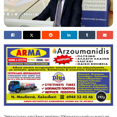
“Μετρώντας απώλειες περίπου 200 εκατομμυρίων ευρώ σε