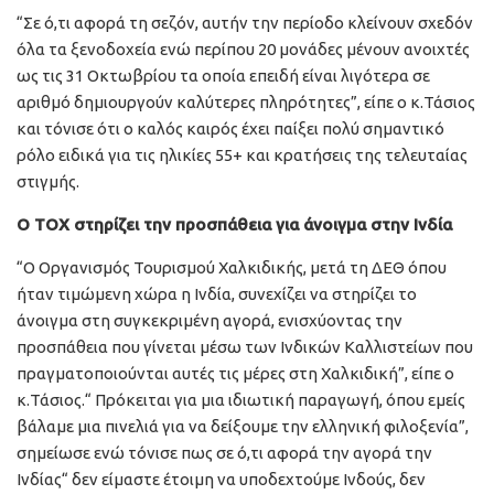
“Σε ό,τι αφορά τη σεζόν, αυτήν την περίοδο κλείνουν σχεδόν
όλα τα ξενοδοχεία ενώ περίπου 20 μονάδες μένουν ανοιχτές
ως τις 31 Οκτωβρίου τα οποία επειδή είναι λιγότερα σε
αριθμό δημιουργούν καλύτερες πληρότητες”, είπε ο κ.Τάσιος
και τόνισε ότι ο καλός καιρός έχει παίξει πολύ σημαντικό
ρόλο ειδικά για τις ηλικίες 55+ και κρατήσεις της τελευταίας
στιγμής.
Ο ΤΟΧ στηρίζει την προσπάθεια για άνοιγμα στην Ινδία
“Ο Οργανισμός Τουρισμού Χαλκιδικής, μετά τη ΔΕΘ όπου
ήταν τιμώμενη χώρα η Ινδία, συνεχίζει να στηρίζει το
άνοιγμα στη συγκεκριμένη αγορά, ενισχύοντας την
προσπάθεια που γίνεται μέσω των Ινδικών Καλλιστείων που
πραγματοποιούνται αυτές τις μέρες στη Χαλκιδική”, είπε ο
κ.Τάσιος.“ Πρόκειται για μια ιδιωτική παραγωγή, όπου εμείς
βάλαμε μια πινελιά για να δείξουμε την ελληνική φιλοξενία”,
σημείωσε ενώ τόνισε πως σε ό,τι αφορά την αγορά την
Ινδίας“ δεν είμαστε έτοιμη να υποδεχτούμε Ινδούς, δεν