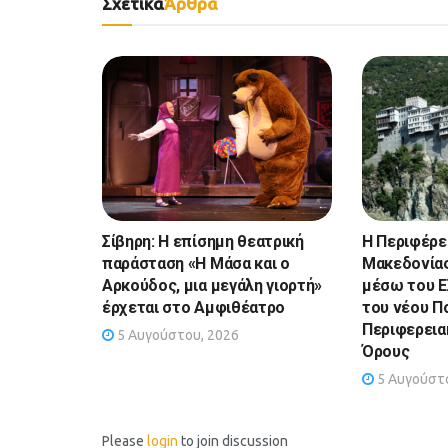
Σχετικά
Άρθρα
Σίβηρη: Η επίσημη θεατρική
Η Περιφέρε
παράσταση «Η Μάσα και ο
Μακεδονίας
Αρκούδος, μια μεγάλη γιορτή»
μέσω του Ε
έρχεται στο Αμφιθέατρο
του νέου Π
Περιφερεια
5 Αυγούστου, 2026
Όρους
5 Αυγούστο
Please
login
to join discussion