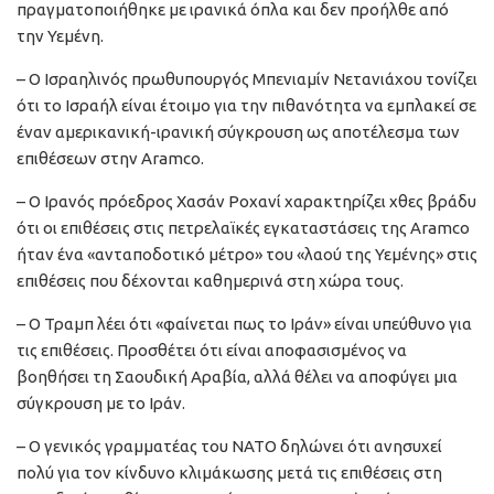
πραγματοποιήθηκε με ιρανικά όπλα και δεν προήλθε από
την Υεμένη.
– Ο Ισραηλινός πρωθυπουργός Μπενιαμίν Νετανιάχου τονίζει
ότι το Ισραήλ είναι έτοιμο για την πιθανότητα να εμπλακεί σε
έναν αμερικανική-ιρανική σύγκρουση ως αποτέλεσμα των
επιθέσεων στην Aramco.
– Ο Ιρανός πρόεδρος Χασάν Ροχανί χαρακτηρίζει χθες βράδυ
ότι οι επιθέσεις στις πετρελαϊκές εγκαταστάσεις της Aramco
ήταν ένα «ανταποδοτικό μέτρο» του «λαού της Υεμένης» στις
επιθέσεις που δέχονται καθημερινά στη χώρα τους.
– Ο Τραμπ λέει ότι «φαίνεται πως το Ιράν» είναι υπεύθυνο για
τις επιθέσεις. Προσθέτει ότι είναι αποφασισμένος να
βοηθήσει τη Σαουδική Αραβία, αλλά θέλει να αποφύγει μια
σύγκρουση με το Ιράν.
– Ο γενικός γραμματέας του ΝΑΤΟ δηλώνει ότι ανησυχεί
πολύ για τον κίνδυνο κλιμάκωσης μετά τις επιθέσεις στη