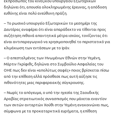
εκπρόσωπος του κινεζικού υπουργείου Εξωτερικών
δηλώνει ότι, απουσία ολοκληρωμένης έρευνας, η απόδοση
ευθύνης είναι πολύ ανεύθυνη πράξη.
– Το ρωσικό υπουργείο Εξωτερικών το μεσημέρι της
Δευτέρας αναφέρει ότι είναι απαράδεκτο να τίθενται προς
συζήτηση πιθανά απαντητικά μέτρα ισχύος, τονίζοντας ότι
είναι αντιπαραγωγικό να χρησιμοποιηθεί το περιστατικό για
κλιμάκωση των εντάσεων με το Ιράν.
– Ο απεσταλμένος των Ηνωμένων Εθνών στην Υεμένη,
Μάρτιν Γκρίφιθς, δηλώνει στο Συμβούλιο Ασφαλείας του
ΟΗΕ πως δεν είναι «απολύτως σαφές» ποιος βρίσκεται πίσω
από την επίθεση αλλά πρόσθεσε πως αυτή αύξησε τις
πιθανότητες μιας περιφερειακής σύγκρουσης.
– Νωρίς το απόγευμα, ο υπό την ηγεσία της Σαουδικής
Αραβίας στρατιωτικός συνασπισμός που μάχεται εναντίον
των σιιτών ανταρτών Χούθι στην Υεμένη ανακοινώνει πως,
σύμφωνα με τα προκαταρκτικά ευρήματα, η επίθεση