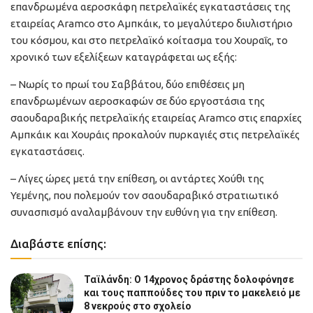
επανδρωμένα αεροσκάφη πετρελαϊκές εγκαταστάσεις της
εταιρείας Aramco στο Αμπκάικ, το μεγαλύτερο διυλιστήριο
του κόσμου, και στο πετρελαϊκό κοίτασμα του Χουραΐς, το
χρονικό των εξελίξεων καταγράφεται ως εξής:
– Νωρίς το πρωί του Σαββάτου, δύο επιθέσεις μη
επανδρωμένων αεροσκαφών σε δύο εργοστάσια της
σαουδαραβικής πετρελαϊκής εταιρείας Aramco στις επαρχίες
Αμπκάικ και Χουράις προκαλούν πυρκαγιές στις πετρελαϊκές
εγκαταστάσεις.
– Λίγες ώρες μετά την επίθεση, οι αντάρτες Χούθι της
Υεμένης, που πολεμούν τον σαουδαραβικό στρατιωτικό
συνασπισμό αναλαμβάνουν την ευθύνη για την επίθεση.
Διαβάστε επίσης:
Ταϊλάνδη: Ο 14χρονος δράστης δολοφόνησε
και τους παππούδες του πριν το μακελειό με
8 νεκρούς στο σχολείο