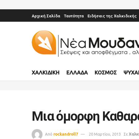
Αρχική Σελίδα
Ταυτότητα
Ειδήσεις της Χαλκιδικής
ΧΑΛΚΙΔΙΚΉ
ΕΛΛΆΔΑ
ΚΌΣΜΟΣ
ΨΥΧΑ
Μια όμορφη Καθαρ
Από
rockandroll7
20 Μαρτίου, 2013
Σε
Χαλκ