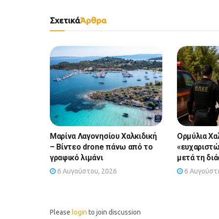
Σχετικά
Άρθρα
Μαρίνα Λαγονησίου Χαλκιδική
Ορμύλια Χα
– Βίντεο drone πάνω από το
«ευχαριστώ
γραφικό λιμάνι
μετά τη δι
6 Αυγούστου, 2026
6 Αυγούστο
Please
login
to join discussion