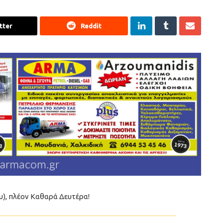
tter
Reddit
υ), πλέον Καθαρά Δευτέρα!