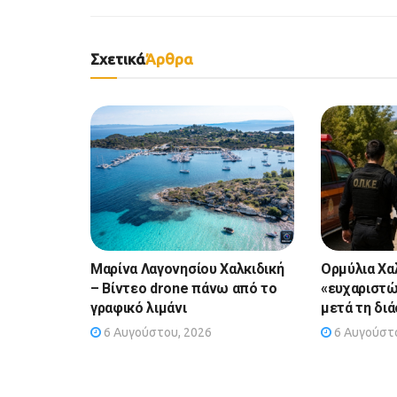
Σχετικά
Άρθρα
Μαρίνα Λαγονησίου Χαλκιδική
Ορμύλια Χα
– Βίντεο drone πάνω από το
«ευχαριστώ
γραφικό λιμάνι
μετά τη δι
6 Αυγούστου, 2026
6 Αυγούστο