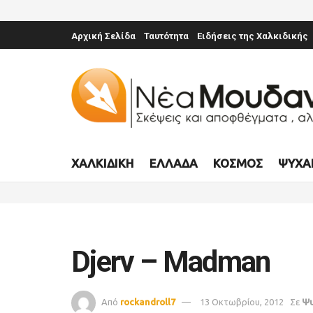
Αρχική Σελίδα
Ταυτότητα
Ειδήσεις της Χαλκιδικής
ΧΑΛΚΙΔΙΚΉ
ΕΛΛΆΔΑ
ΚΌΣΜΟΣ
ΨΥΧΑ
Djerv – Madman
Από
rockandroll7
13 Οκτωβρίου, 2012
Σε
Ψυ