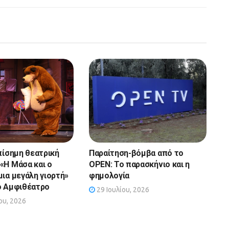
πίσημη θεατρική
Παραίτηση-βόμβα από το
«Η Μάσα και ο
OPEN: Το παρασκήνιο και η
μια μεγάλη γιορτή»
φημολογία
ο Αμφιθέατρο
29 Ιουλίου, 2026
υ, 2026