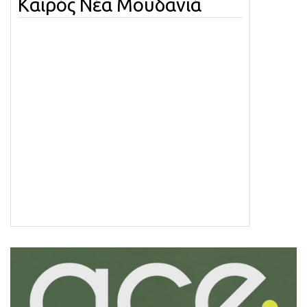
Καιρός Νέα Μουδανιά