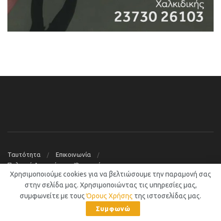
Ταυτότητα
Επικοινωνία
Πολιτική Απορρήτου – Όροι χρήσης
Χρησιμοποιούμε cookies για να βελτιώσουμε την παραμονή σας
© 2019
Νέα Μουδανιά Blog
στην σελίδα μας. Χρησιμοποιώντας τις υπηρεσίες μας,
συμφωνείτε με τους
Όρους Χρήσης
της ιστοσελίδας μας.
Συμφωνώ