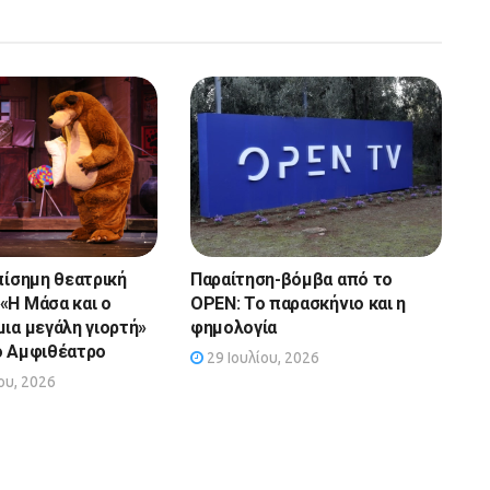
πίσημη θεατρική
Παραίτηση-βόμβα από το
«Η Μάσα και ο
OPEN: Το παρασκήνιο και η
μια μεγάλη γιορτή»
φημολογία
ο Αμφιθέατρο
29 Ιουλίου, 2026
υ, 2026