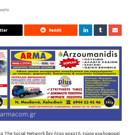
ωγία
tter
Reddit
νία The Social Network δεν ήταν αρκετή, τώρα κυκλοφορεί