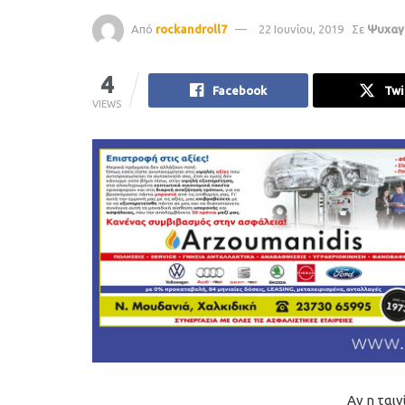
Από
rockandroll7
22 Ιουνίου, 2019
Σε
Ψυχαγ
4
Facebook
Twi
VIEWS
Αν η ται